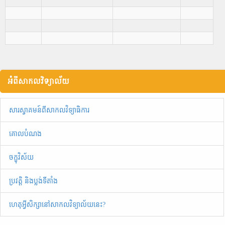
អំពីសាកលវិទ្យាល័យ
សារស្វាគមន៍ពីសាកលវិទ្យាធិការ
គោលបំណង
ចក្ខុវិស័យ
ប្រវត្តិ និងប្លង់ទីតាំង
ហេតុអ្វីសិក្សានៅសាកលវិទ្យាល័យនេះ?