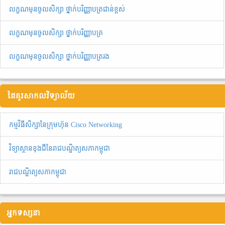
លក្ខណមុនចូលសិក្សា ថ្នាក់បរិញ្ញាបត្រជាន់ខ្ពស់
លក្ខណមុនចូលសិក្សា ថ្នាក់បរិញ្ញាបត្រ
លក្ខណមុនចូលសិក្សា ថ្នាក់បរិញ្ញាបត្ររង
ដៃគូរសាកលវិទ្យាល័យ
កម្មវិធីសិក្សានៃក្រុមហ៊ុន Cisco Networking
វិទ្យាស្ថានខុងជឺនៃរាជបណ្ឌិត្យសភាកម្ពុជា
រាជបណ្ឌិត្យសភាកម្ពុជា
អ្នកទស្សនា