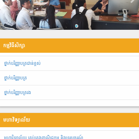
កម្មវិធីសិក្សា
ថ្នាក់បរិញ្ញាបត្រជាន់ខ្ពស់
ថ្នាក់បរិញ្ញាបត្រ
ថ្នាក់បរិញ្ញាបត្ររង
មហាវិទ្យាល័យ
មហាវិទ្យាល័យ គ្រប់គ្រងពាណិជ្ជកម្ម និងទេសចរណ៍