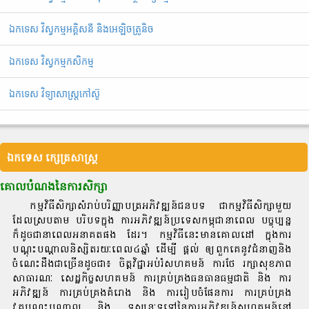
ឯកទេស វិស្វកម្មអគ្គិសនី និងអេឡិចត្រូនិច
ឯកទេស វិស្វកម្មកសិកម្ម
ឯកទេស វិទ្យាសាស្ត្រកៅស៊ូ
ឯកទេស ក្សេត្រសាស្ត្រ
គោលបំណងនៃការសិក្សា
កម្មវិធីសិក្សាសំរាប់បរិញ្ញាបត្រអភិវឌ្ឍន៍ជនបទ ជាកម្មវិធីសិក្សាមួយ
ដែលស្របតាម បរិបទក្នុង ការអភិវឌ្ឍន៍ប្រទេសកម្ពុជានាពេល បច្ចុប្បន្ន
ក៏ដូចជានាពេលអនាគតផង ដែរ។ កម្មវិធីនេះមានគោលដៅ ក្នុងការ
បណ្តុះបណ្តាលនិស្សិតរយៈពេល៤ឆ្នាំ ដើម្បី ផ្តល់ ឲ្យពួកគេនូវជំនាញនិង
ចំណេះដឹងជាច្រើនដូចជា៖ ចិត្តវិជ្ជាអប់រំសហគមន៍ ការថែ រក្សាសុខភាព
សាធារណៈ សេដ្ឋកិច្ចសហគមន៍ ការគ្រប់គ្រងធនធានធម្មជាតិ និង ការ
អភិវឌ្ឍន៍ ការគ្រប់គ្រងគំរោង និង ការរៀបចំផែនការ ការគ្រប់គ្រង
វគ្គបណ្តុះបណ្តាល និង ទស្សនៈទូទៅនៃការអភិវឌ្ឍន៍សហគមន៍នៅ