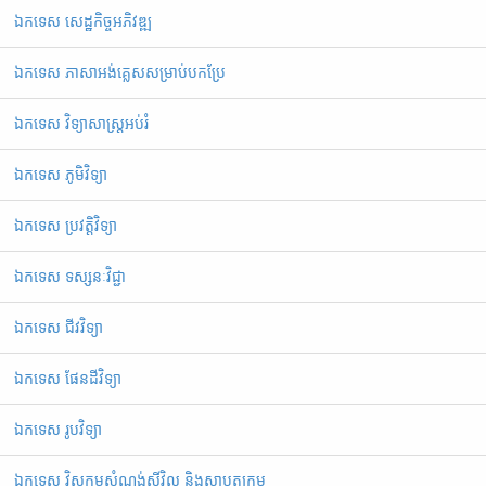
ឯកទេស សេដ្ឋកិច្ចអភិវឌ្ឍ
ឯកទេស ភាសាអង់គ្លេសសម្រាប់បកប្រែ
ឯកទេស វិទ្យាសាស្ត្រអប់រំ
ឯកទេស ភូមិវិទ្យា
ឯកទេស ប្រវត្តិវិទ្យា
ឯកទេស ទស្សនៈវិជ្ជា
ឯកទេស ជីវវិទ្យា
ឯកទេស ផែនដីវិទ្យា
ឯកទេស រូបវិទ្យា
ឯកទេស វិស្វកម្មសំណង់ស៊ីវិល និងស្ថាបត្យកម្ម