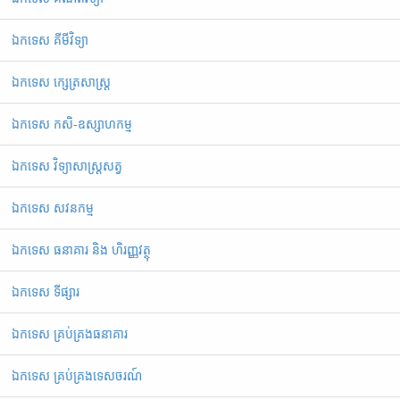
ឯកទេស គីមីវិទ្យា
ឯកទេស ក្សេត្រសាស្ត្រ
ឯកទេស កសិ-ឧស្សាហកម្ម
ឯកទេស វិទ្យាសាស្ត្រសត្វ
ឯកទេស សវនកម្ម
ឯកទេស ធនាគារ និង ហិរញ្ញវត្ថុ
ឯកទេស ទីផ្សារ
ឯកទេស គ្រប់គ្រងធនាគារ
ឯកទេស គ្រប់គ្រងទេសចរណ៍