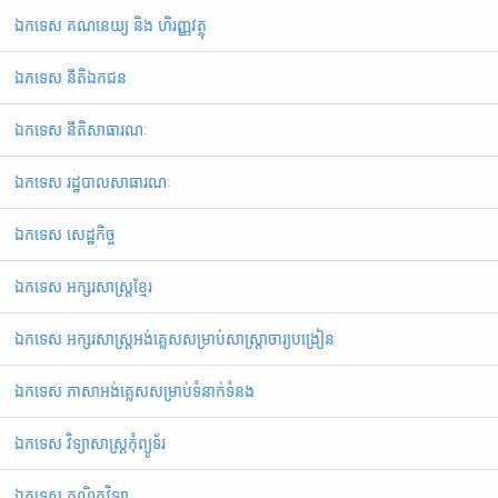
ឯកទេស គណនេយ្យ និង ហិរញ្ញវត្ថុ
ឯកទេស នីតិឯកជន
ឯកទេស នីតិសាធារណៈ
ឯកទេស រដ្ឋបាលសាធារណៈ
ឯកទេស សេដ្ឋកិច្ច
ឯកទេស អក្សរសាស្ត្រខ្មែរ
ឯ​ក​ទេស​ ​អក្សរសាស្ត្រអង់គ្លេសសម្រាប់សាស្ត្រាចារ្យបង្រៀន
ឯកទេស ភាសាអង់គ្លេសសម្រាប់ទំនាក់ទំនង
ឯកទេស វិទ្យាសាស្រ្តកុំព្យូទ័រ
ឯកទេស គណិតវិទ្យា