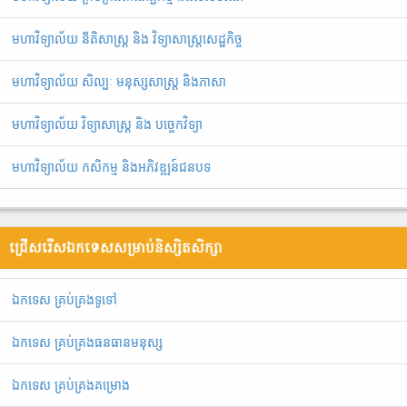
មហាវិទ្យាល័យ នីតិសាស្រ្ត និង វិទ្យាសាស្រ្តសេដ្ឋកិច្ច
មហាវិទ្យាល័យ សិល្បៈ មនុស្សសាស្ត្រ និងភាសា
មហាវិទ្យាល័យ វិទ្យាសាស្រ្ត និង បច្ចេកវិទ្យា
មហាវិទ្យាល័យ កសិកម្ម និងអភិវឌ្ឍន៍ជនបទ
ជ្រើសរើសឯកទេសសម្រាប់និស្សិតសិក្សា
ឯ​ក​ទេស​ ​គ្រប់គ្រង​ទូទៅ
ឯកទេស គ្រប់គ្រងធនធានមនុស្ស
ឯកទេស គ្រប់គ្រងគម្រោង