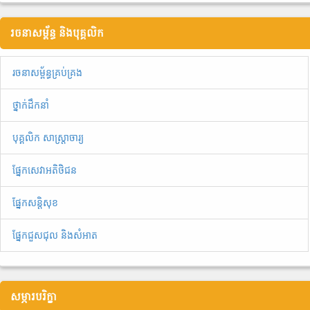
រចនាសម្ព័ន្ធ និងបុគ្គលិក
រចនាសម្ព័ន្ធគ្រប់គ្រង
ថ្នាក់ដឹកនាំ
បុគ្គលិក សាស្ត្រាចារ្យ
ផ្នែកសេវាអតិថិជន
ផ្នែកសន្តិសុខ
ផ្នែកជួសជុល និងសំអាត
សម្ភារបរិក្ខា