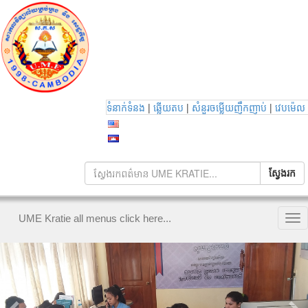
|
|
|
ទំនាក់ទំនង
ឆ្លើយតប
សំនួរចម្លើយញឹកញាប់
វេបម៉េល
UME Kratie all menus click here...
Tog
nav