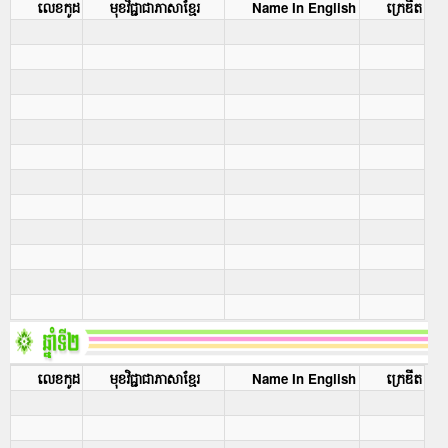
លេខកូដ
មុខវិជ្ជាជាភាសាខ្មែរ
Name In English
ក្រេឌីត
លេខកូដ
មុខវិជ្ជាជាភាសាខ្មែរ
Name In English
ក្រេឌីត