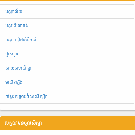
បណ្ណាល័យ
បន្ទប់ពិសោធន៍
បន្ទប់ប្រជុំថ្នាក់ដឹកនាំ
ថ្នាក់រៀន
សាលសហសិក្សា
ម៉ាស៊ីនភ្លើង
កន្លែងសម្រាប់ចំណតនិស្សិត
លក្ខណមុនចូលសិក្សា