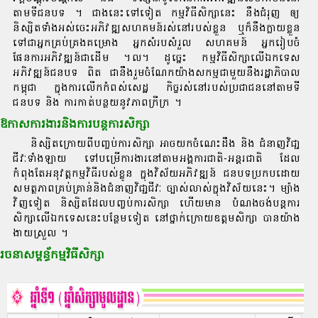
តាមទីជនបទ ។ ជាងនេះទៅទៀត កម្មវិធីសិក្សានេះ នឹងជំរុញ ឲ្យ
និស្សិតទាំងអស់ចេះអភិវឌ្ឍសហគមន៍រស់នៅរបស់ខ្លួន ឬក៏នឹងក្លាយខ្លួន
ទៅជាអ្នកគ្រប់គ្រងគម្រោង អ្នកសំរបសំរួល សហគមន៍ អ្នករៀបចំ
ផែនការអភិវឌ្ឍន៍ជាដើម ។ល។ ដូច្នេះ កម្មវិធីសិក្សាលើឯកទេស
អភិវឌ្ឍន៍ជនបទ ពិត ជានឹងរួមចំណែកយ៉ាងសកម្មជាមួយនឹងរដ្ឋាភិបាល
កម្ពុជា ក្នុងការលើកកំពស់សេដ្ឋ កិច្ចរស់នៅរបស់ប្រជាជននៅតាមទី
ជនបទ និង ការកាត់បន្ថយនូវភាពក្រីក្រ ។
ឱកាសការងារនិងការបន្តការសិក្សា
និស្សិតក្រោយពីបញ្ចប់ការសិក្សា អាចយកចំណេះដឹង និង ជំនាញវិជា្ជ
ជីវៈទាំងឡាយ ទៅបម្រើការងារនៅតាមអង្គការជាតិ-អន្តរជាតិ ដែល
កំពុងតែអនុវត្តកម្មវិធីរបស់ខ្លូន ក្នុងវិស័យអភិវឌ្ឍន៍ ជនបទប្រកបដោយ
សមត្ថភាពគ្រប់គ្រាន់និងជំនាញវិជា្ជជីវៈ ច្បាស់លាស់ក្នុងវិស័យនេះ។ ម្យ៉ាង
វិញទៀត និស្សិតដែលបញ្ចប់ការសិក្សា ហើយមាន បំណងចង់បន្តការ
សិក្សាលើឯកទេសនេះបន្ថែមទៀត នៅថ្នាក់ក្រោយឧត្តមសិក្សា បានយ៉ាង
ងាយស្រួល ។
រចនាសម្ពន្ធ័កម្មវិធីសិក្សា