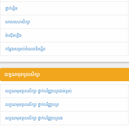
ថ្នាក់រៀន
សាលសហសិក្សា
ម៉ាស៊ីនភ្លើង
កន្លែងសម្រាប់ចំណតនិស្សិត
លក្ខណមុនចូលសិក្សា
លក្ខណមុនចូលសិក្សា ថ្នាក់បរិញ្ញាបត្រជាន់ខ្ពស់
លក្ខណមុនចូលសិក្សា ថ្នាក់បរិញ្ញាបត្រ
លក្ខណមុនចូលសិក្សា ថ្នាក់បរិញ្ញាបត្ររង