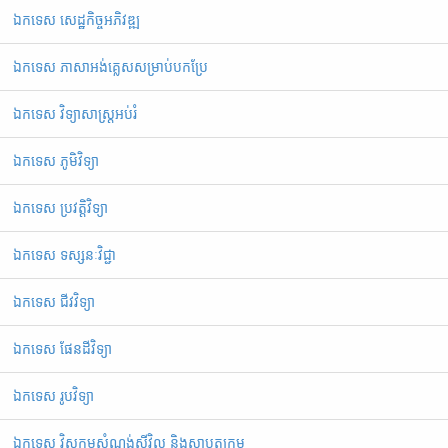
ឯកទេស សេដ្ឋកិច្ចអភិវឌ្ឍ
ឯកទេស ភាសាអង់គ្លេសសម្រាប់បកប្រែ
ឯកទេស វិទ្យាសាស្ត្រអប់រំ
ឯកទេស ភូមិវិទ្យា
ឯកទេស ប្រវត្តិវិទ្យា
ឯកទេស ទស្សនៈវិជ្ជា
ឯកទេស ជីវវិទ្យា
ឯកទេស ផែនដីវិទ្យា
ឯកទេស រូបវិទ្យា
ឯកទេស វិស្វកម្មសំណង់ស៊ីវិល និងស្ថាបត្យកម្ម