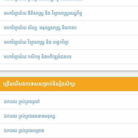
មហាវិទ្យាល័យ នីតិសាស្រ្ត និង វិទ្យាសាស្រ្តសេដ្ឋកិច្ច
មហាវិទ្យាល័យ សិល្បៈ មនុស្សសាស្ត្រ និងភាសា
មហាវិទ្យាល័យ វិទ្យាសាស្រ្ត និង បច្ចេកវិទ្យា
មហាវិទ្យាល័យ កសិកម្ម និងអភិវឌ្ឍន៍ជនបទ
ជ្រើសរើសឯកទេសសម្រាប់និស្សិតសិក្សា
ឯ​ក​ទេស​ ​គ្រប់គ្រង​ទូទៅ
ឯកទេស គ្រប់គ្រងធនធានមនុស្ស
ឯកទេស គ្រប់គ្រងគម្រោង