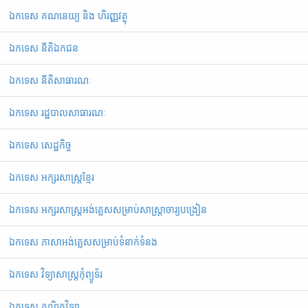
ឯកទេស គណនេយ្យ និង ហិរញ្ញវត្ថុ
ឯកទេស នីតិឯកជន
ឯកទេស នីតិសាធារណៈ
ឯកទេស រដ្ឋបាលសាធារណៈ
ឯកទេស សេដ្ឋកិច្ច
ឯកទេស អក្សរសាស្ត្រខ្មែរ
ឯ​ក​ទេស​ ​អក្សរសាស្ត្រអង់គ្លេសសម្រាប់សាស្ត្រាចារ្យបង្រៀន
ឯកទេស ភាសាអង់គ្លេសសម្រាប់ទំនាក់ទំនង
ឯកទេស វិទ្យាសាស្រ្តកុំព្យូទ័រ
ឯកទេស គណិតវិទ្យា