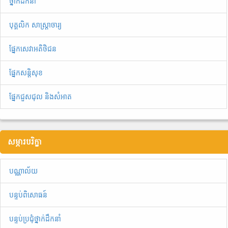
ថ្នាក់ដឹកនាំ
បុគ្គលិក សាស្ត្រាចារ្យ
ផ្នែកសេវាអតិថិជន
ផ្នែកសន្តិសុខ
ផ្នែកជួសជុល និងសំអាត
សម្ភារបរិក្ខា
បណ្ណាល័យ
បន្ទប់ពិសោធន៍
បន្ទប់ប្រជុំថ្នាក់ដឹកនាំ