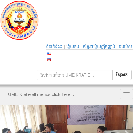
|
|
|
ទំនាក់ទំនង
ឆ្លើយតប
សំនួរចម្លើយញឹកញាប់
វេបម៉េល
UME Kratie all menus click here...
Tog
nav