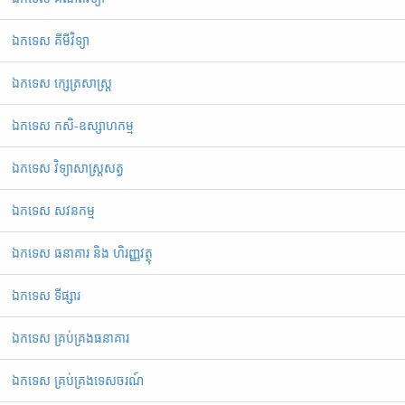
ឯកទេស គីមីវិទ្យា
ឯកទេស ក្សេត្រសាស្ត្រ
ឯកទេស កសិ-ឧស្សាហកម្ម
ឯកទេស វិទ្យាសាស្ត្រសត្វ
ឯកទេស សវនកម្ម
ឯកទេស ធនាគារ និង ហិរញ្ញវត្ថុ
ឯកទេស ទីផ្សារ
ឯកទេស គ្រប់គ្រងធនាគារ
ឯកទេស គ្រប់គ្រងទេសចរណ៍