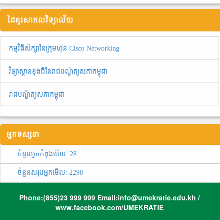
ដៃគូរសាកលវិទ្យាល័យ
កម្មវិធីសិក្សានៃក្រុមហ៊ុន Cisco Networking
វិទ្យាស្ថានខុងជឺនៃរាជបណ្ឌិត្យសភាកម្ពុជា
រាជបណ្ឌិត្យសភាកម្ពុជា
អ្នកទស្សនា
ចំនួនអ្នកកំពុងមើល:
28
ចំនួនសរុបអ្នកមើល:
2298
Phone:(855)23 999 999 Email:info@umekratie.edu.kh /
www.facebook.com/UMEKRATIE