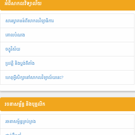
អំពីសាកលវិទ្យាល័យ
សារស្វាគមន៍ពីសាកលវិទ្យាធិការ
គោលបំណង
ចក្ខុវិស័យ
ប្រវត្តិ និងប្លង់ទីតាំង
ហេតុអ្វីសិក្សានៅសាកលវិទ្យាល័យនេះ?
រចនាសម្ព័ន្ធ និងបុគ្គលិក
រចនាសម្ព័ន្ធគ្រប់គ្រង