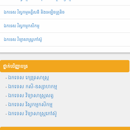
ឯកទេស វិស្វកម្មអគ្គិសនី និងអេឡិចត្រូនិច
ឯកទេស វិស្វកម្មកសិកម្ម
ឯកទេស វិទ្យាសាស្ត្រកៅស៊ូ
ថ្នាក់បរិញ្ញាបត្រ
-
ឯកទេស ក្សេត្រសាស្ត្រ
-
ឯកទេស កសិ-ឧស្សាហកម្ម
-
ឯកទេស វិទ្យាសាស្ត្រសត្វ
-
ឯកទេស វិស្វកម្មកសិកម្ម
-
ឯកទេស វិទ្យាសាស្ត្រកៅស៊ូ