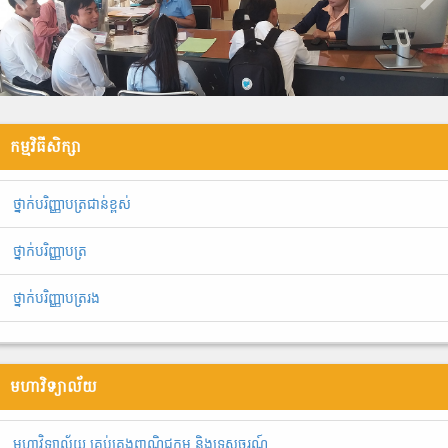
កម្មវិធីសិក្សា
ថ្នាក់បរិញ្ញាបត្រជាន់ខ្ពស់
ថ្នាក់បរិញ្ញាបត្រ
ថ្នាក់បរិញ្ញាបត្ររង
មហាវិទ្យាល័យ
មហាវិទ្យាល័យ គ្រប់គ្រងពាណិជ្ជកម្ម និងទេសចរណ៍