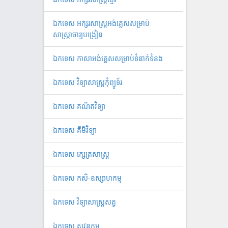
ឯ​ក​ទេស​ ​អក្សរសាស្ត្រអង់គ្លេសសម្រាប់
សាស្ត្រាចារ្យបង្រៀន
ឯកទេស ភាសាអង់គ្លេសសម្រាប់ទំនាក់ទំនង
ឯកទេស វិទ្យាសាស្រ្តកុំព្យូទ័រ
ឯកទេស គណិតវិទ្យា
ឯកទេស គីមីវិទ្យា
ឯកទេស ក្សេត្រសាស្ត្រ
ឯកទេស កសិ-ឧស្សាហកម្ម
ឯកទេស វិទ្យាសាស្ត្រសត្វ
ឯកទេស សវនកម្ម