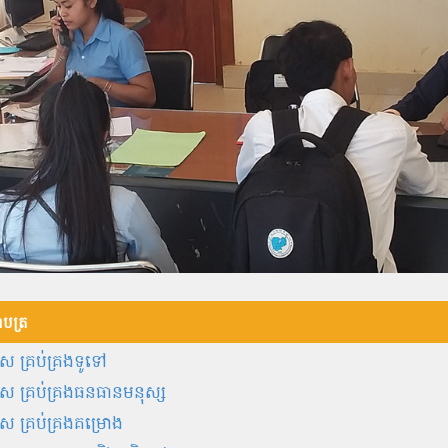
ញាបត្រ
ស​ ​គ្រប់គ្រង​ទូទៅ
 គ្រប់គ្រងធនធានមនុស្ស
 គ្រប់គ្រងគម្រោង