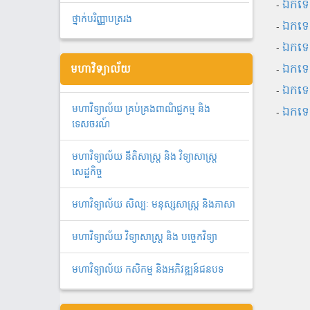
-
ឯកទេស
ថ្នាក់បរិញ្ញាបត្ររង
-
ឯកទេ
-
ឯកទេស
-
ឯកទេស
មហាវិទ្យាល័យ
-
ឯកទេស
មហាវិទ្យាល័យ គ្រប់គ្រងពាណិជ្ជកម្ម និង
-
ឯកទេ
ទេសចរណ៍
មហាវិទ្យាល័យ នីតិសាស្រ្ត និង វិទ្យាសាស្រ្ត
សេដ្ឋកិច្ច
មហាវិទ្យាល័យ សិល្បៈ មនុស្សសាស្ត្រ និងភាសា
មហាវិទ្យាល័យ វិទ្យាសាស្រ្ត និង បច្ចេកវិទ្យា
មហាវិទ្យាល័យ កសិកម្ម និងអភិវឌ្ឍន៍ជនបទ