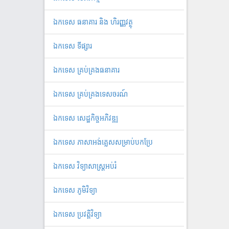
ឯកទេស ធនាគារ និង ហិរញ្ញវត្ថុ
ឯកទេស ទីផ្សារ
ឯកទេស គ្រប់គ្រងធនាគារ
ឯកទេស គ្រប់គ្រងទេសចរណ៍
ឯកទេស សេដ្ឋកិច្ចអភិវឌ្ឍ
ឯកទេស ភាសាអង់គ្លេសសម្រាប់បកប្រែ
ឯកទេស វិទ្យាសាស្ត្រអប់រំ
ឯកទេស ភូមិវិទ្យា
ឯកទេស ប្រវត្តិវិទ្យា