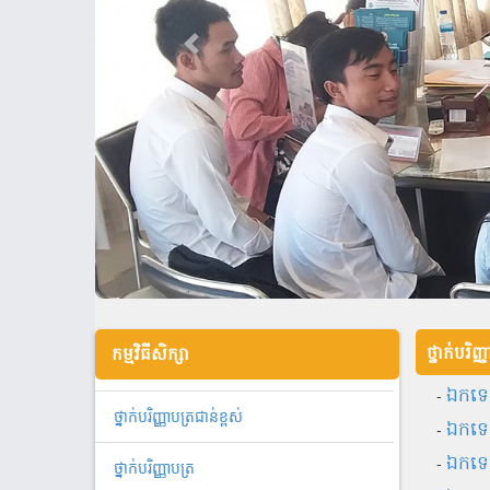
ថ្នាក់បរិញ្
កម្មវិធីសិក្សា
-
ឯ​ក​ទេ
ថ្នាក់បរិញ្ញាបត្រជាន់ខ្ពស់
-
ឯកទេស
-
ឯកទេស
ថ្នាក់បរិញ្ញាបត្រ