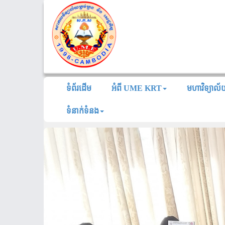
ទំព័រដើម
អំពី UME KRT
មហាវិទ្យាល
ទំនាក់ទំនង