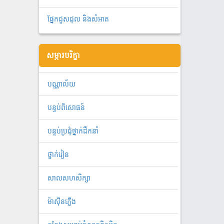
ផ្នែកជួសជុល និងសំអាត
សម្ភារបរិក្ខា
បណ្ណាល័យ
បន្ទប់ពិសោធន៍
បន្ទប់ប្រជុំថ្នាក់ដឹកនាំ
ថ្នាក់រៀន
សាលសហសិក្សា
ម៉ាស៊ីនភ្លើង