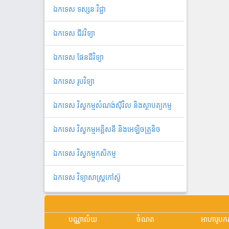
ឯកទេស ទស្សនៈវិជ្ជា
ឯកទេស ជីវវិទ្យា
ឯកទេស ផែនដីវិទ្យា
ឯកទេស រូបវិទ្យា
ឯកទេស វិស្វកម្មសំណង់ស៊ីវិល និងស្ថាបត្យកម្ម
ឯកទេស វិស្វកម្មអគ្គិសនី និងអេឡិចត្រូនិច
ឯកទេស វិស្វកម្មកសិកម្ម
ឯកទេស វិទ្យាសាស្ត្រកៅស៊ូ
បណ្ណាល័យ
ចំណត
អាហារូបក