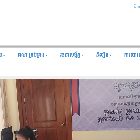
ទំន
័យ
គណៈគ្រប់គ្រង
រចនាសម្ព័ន្ធ
និស្សិត
ការបោះពុ