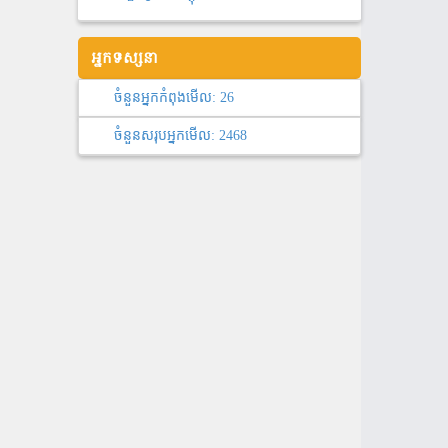
អ្នកទស្សនា
ចំនួនអ្នកកំពុងមើល:
26
ចំនួនសរុបអ្នកមើល:
2468