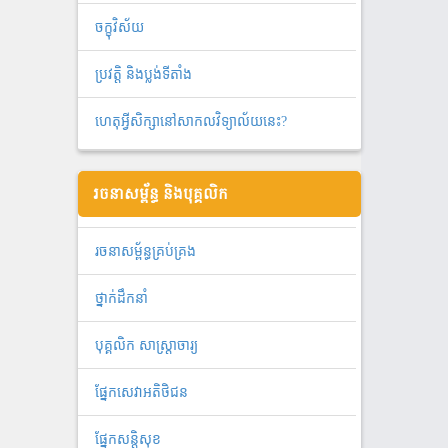
ចក្ខុវិស័យ
ប្រវត្តិ និងប្លង់ទីតាំង
ហេតុអ្វីសិក្សានៅសាកលវិទ្យាល័យនេះ?
រចនាសម្ព័ន្ធ និងបុគ្គលិក
រចនាសម្ព័ន្ធគ្រប់គ្រង
ថ្នាក់ដឹកនាំ
បុគ្គលិក សាស្ត្រាចារ្យ
ផ្នែកសេវាអតិថិជន
ផ្នែកសន្តិសុខ