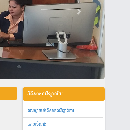
អំពីសាកលវិទ្យាល័យ
សារស្វាគមន៍ពីសាកលវិទ្យាធិការ
គោលបំណង