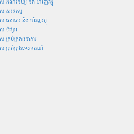
 គណនេយ្យ និង ហិរញ្ញវត្ថុ
ស សវនកម្ម
 ធនាគារ និង ហិរញ្ញវត្ថុ
 ទីផ្សារ
 គ្រប់គ្រងធនាគារ
ស គ្រប់គ្រងទេសចរណ៍