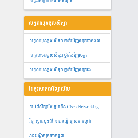
កន្លែងសម្រាប់ចំណតនិស្សិត
លក្ខណមុនចូលសិក្សា
លក្ខណមុនចូលសិក្សា ថ្នាក់បរិញ្ញាបត្រជាន់ខ្ពស់
លក្ខណមុនចូលសិក្សា ថ្នាក់បរិញ្ញាបត្រ
លក្ខណមុនចូលសិក្សា ថ្នាក់បរិញ្ញាបត្ររង
ដៃគូរសាកលវិទ្យាល័យ
កម្មវិធីសិក្សានៃក្រុមហ៊ុន Cisco Networking
វិទ្យាស្ថានខុងជឺនៃរាជបណ្ឌិត្យសភាកម្ពុជា
រាជបណ្ឌិត្យសភាកម្ពុជា