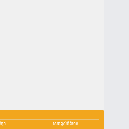
្សា
សេវាផ្តល់ព័ត៌មាន