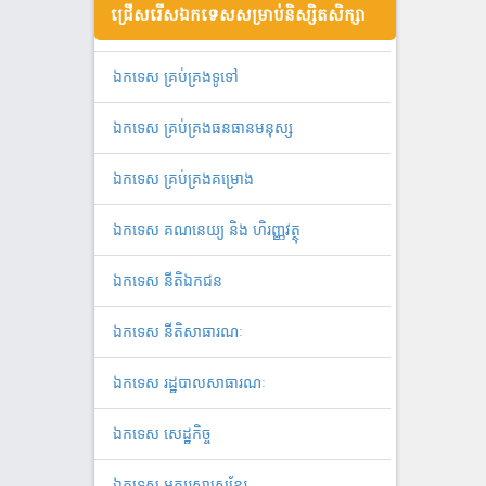
ជ្រើសរើសឯកទេសសម្រាប់និស្សិតសិក្សា
ឯ​ក​ទេស​ ​គ្រប់គ្រង​ទូទៅ
ឯកទេស គ្រប់គ្រងធនធានមនុស្ស
ឯកទេស គ្រប់គ្រងគម្រោង
ឯកទេស គណនេយ្យ និង ហិរញ្ញវត្ថុ
ឯកទេស នីតិឯកជន
ឯកទេស នីតិសាធារណៈ
ឯកទេស រដ្ឋបាលសាធារណៈ
ឯកទេស សេដ្ឋកិច្ច
ឯកទេស អក្សរសាស្ត្រខ្មែរ