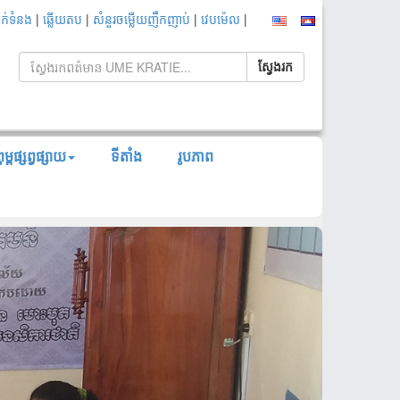
|
|
|
|
ាក់ទំនង
ឆ្លើយតប
សំនួរចម្លើយញឹកញាប់
វេបម៉េល
ម្ពផ្សព្វផ្សាយ
ទីតាំង
រូបភាព