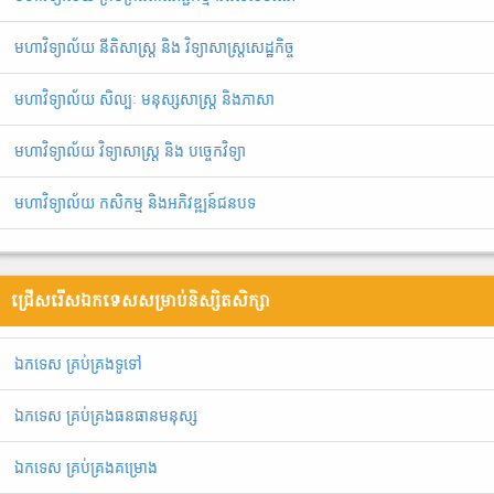
មហាវិទ្យាល័យ នីតិសាស្រ្ត និង វិទ្យាសាស្រ្តសេដ្ឋកិច្ច
មហាវិទ្យាល័យ សិល្បៈ មនុស្សសាស្ត្រ និងភាសា
មហាវិទ្យាល័យ វិទ្យាសាស្រ្ត និង បច្ចេកវិទ្យា
មហាវិទ្យាល័យ កសិកម្ម និងអភិវឌ្ឍន៍ជនបទ
ជ្រើសរើសឯកទេសសម្រាប់និស្សិតសិក្សា
ឯ​ក​ទេស​ ​គ្រប់គ្រង​ទូទៅ
ឯកទេស គ្រប់គ្រងធនធានមនុស្ស
ឯកទេស គ្រប់គ្រងគម្រោង