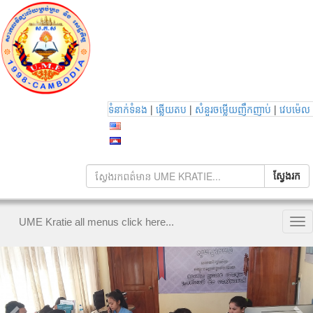
|
|
|
ទំនាក់ទំនង
ឆ្លើយតប
សំនួរចម្លើយញឹកញាប់
វេបម៉េល
UME Kratie all menus click here...
Tog
nav