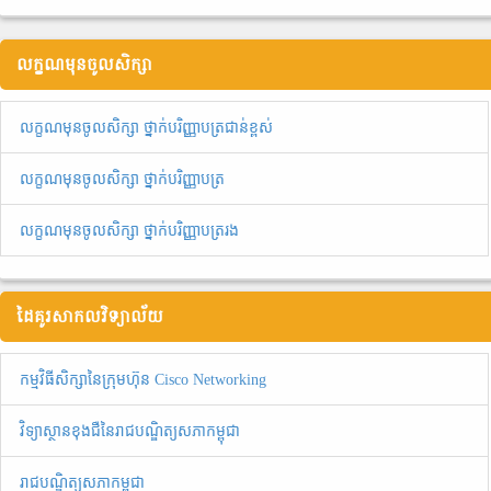
លក្ខណមុនចូលសិក្សា
លក្ខណមុនចូលសិក្សា ថ្នាក់បរិញ្ញាបត្រជាន់ខ្ពស់
លក្ខណមុនចូលសិក្សា ថ្នាក់បរិញ្ញាបត្រ
លក្ខណមុនចូលសិក្សា ថ្នាក់បរិញ្ញាបត្ររង
ដៃគូរសាកលវិទ្យាល័យ
កម្មវិធីសិក្សានៃក្រុមហ៊ុន Cisco Networking
វិទ្យាស្ថានខុងជឺនៃរាជបណ្ឌិត្យសភាកម្ពុជា
រាជបណ្ឌិត្យសភាកម្ពុជា