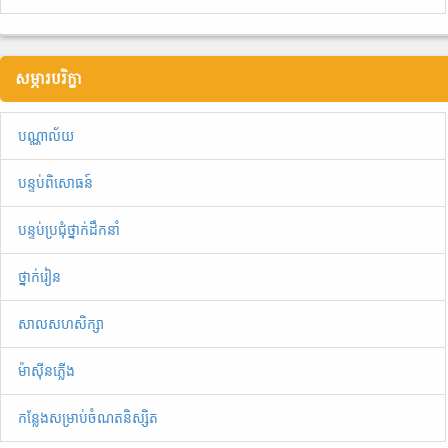
សម្ភារបរិក្ខា
បណ្ណាល័យ
បន្ទប់ពិសោធន៍
បន្ទប់ប្រជុំថ្នាក់ដឹកនាំ
ថ្នាក់រៀន
សាលសហសិក្សា
ម៉ាស៊ីនភ្លើង
កន្លែងសម្រាប់ចំណតនិស្សិត