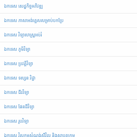
ឯកទេស សេដ្ឋកិច្ចអភិវឌ្ឍ
ឯកទេស ភាសាអង់គ្លេសសម្រាប់បកប្រែ
ឯកទេស វិទ្យាសាស្ត្រអប់រំ
ឯកទេស ភូមិវិទ្យា
ឯកទេស ប្រវត្តិវិទ្យា
ឯកទេស ទស្សនៈវិជ្ជា
ឯកទេស ជីវវិទ្យា
ឯកទេស ផែនដីវិទ្យា
ឯកទេស រូបវិទ្យា
ឯកទេស វិស្វកម្មសំណង់ស៊ីវិល និងស្ថាបត្យកម្ម