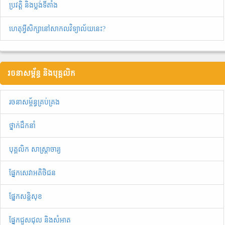
ប្រវត្តិ និងប្លង់ទីតាំង
ហេតុអ្វីសិក្សានៅសាកលវិទ្យាល័យនេះ?
រចនាសម្ព័ន្ធ និងបុគ្គលិក
រចនាសម្ព័ន្ធគ្រប់គ្រង
ថ្នាក់ដឹកនាំ
បុគ្គលិក សាស្ត្រាចារ្យ
ផ្នែកសេវាអតិថិជន
ផ្នែកសន្តិសុខ
ផ្នែកជួសជុល និងសំអាត