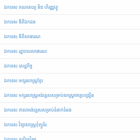
ឯកទេស គណនេយ្យ និង ហិរញ្ញវត្ថុ
ឯកទេស នីតិឯកជន
ឯកទេស នីតិសាធារណៈ
ឯកទេស រដ្ឋបាលសាធារណៈ
ឯកទេស សេដ្ឋកិច្ច
ឯកទេស អក្សរសាស្ត្រខ្មែរ
ឯ​ក​ទេស​ ​អក្សរសាស្ត្រអង់គ្លេសសម្រាប់សាស្ត្រាចារ្យបង្រៀន
ឯកទេស ភាសាអង់គ្លេសសម្រាប់ទំនាក់ទំនង
ឯកទេស វិទ្យាសាស្រ្តកុំព្យូទ័រ
ឯកទេស គណិតវិទ្យា