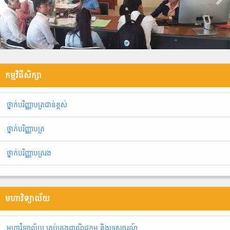
កម្មវិធីសិក្សា
ថ្នាក់បរិញ្ញាបត្រជាន់ខ្ពស់
ថ្នាក់បរិញ្ញាបត្រ
ថ្នាក់បរិញ្ញាបត្ររង
មហាវិទ្យាល័យ
មហាវិទ្យាល័យ គ្រប់គ្រងពាណិជ្ជកម្ម និងទេសចរណ៍