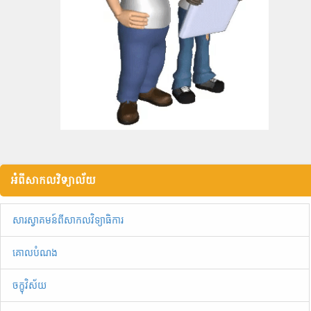
អំពីសាកលវិទ្យាល័យ
សារស្វាគមន៍ពីសាកលវិទ្យាធិការ
គោលបំណង
ចក្ខុវិស័យ