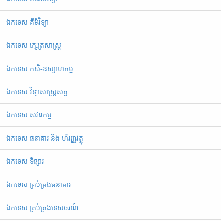
ឯកទេស គីមីវិទ្យា
ឯកទេស ក្សេត្រសាស្ត្រ
ឯកទេស កសិ-ឧស្សាហកម្ម
ឯកទេស វិទ្យាសាស្ត្រសត្វ
ឯកទេស សវនកម្ម
ឯកទេស ធនាគារ និង ហិរញ្ញវត្ថុ
ឯកទេស ទីផ្សារ
ឯកទេស គ្រប់គ្រងធនាគារ
ឯកទេស គ្រប់គ្រងទេសចរណ៍