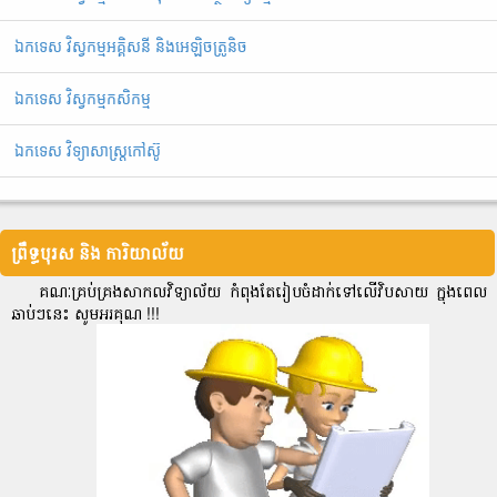
ឯកទេស វិស្វកម្មអគ្គិសនី និងអេឡិចត្រូនិច
ឯកទេស វិស្វកម្មកសិកម្ម
ឯកទេស វិទ្យាសាស្ត្រកៅស៊ូ
ព្រឹទ្ធបុរស និង ការិយាល័យ
គណៈគ្រប់គ្រងសាកលវិទ្យាល័យ កំពុងតែរៀបចំដាក់ទៅលើវិបសាយ ក្នុងពេល
ឆាប់ៗនេះ សូមអរគុណ !!!