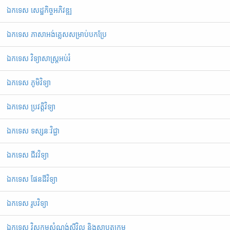
ឯកទេស សេដ្ឋកិច្ចអភិវឌ្ឍ
ឯកទេស ភាសាអង់គ្លេសសម្រាប់បកប្រែ
ឯកទេស វិទ្យាសាស្ត្រអប់រំ
ឯកទេស ភូមិវិទ្យា
ឯកទេស ប្រវត្តិវិទ្យា
ឯកទេស ទស្សនៈវិជ្ជា
ឯកទេស ជីវវិទ្យា
ឯកទេស ផែនដីវិទ្យា
ឯកទេស រូបវិទ្យា
ឯកទេស វិស្វកម្មសំណង់ស៊ីវិល និងស្ថាបត្យកម្ម