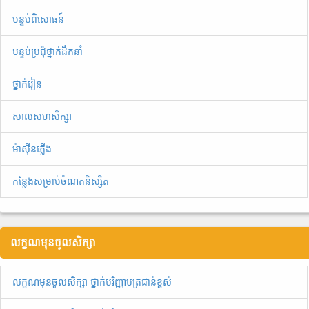
បន្ទប់ពិសោធន៍
បន្ទប់ប្រជុំថ្នាក់ដឹកនាំ
ថ្នាក់រៀន
សាលសហសិក្សា
ម៉ាស៊ីនភ្លើង
កន្លែងសម្រាប់ចំណតនិស្សិត
លក្ខណមុនចូលសិក្សា
លក្ខណមុនចូលសិក្សា ថ្នាក់បរិញ្ញាបត្រជាន់ខ្ពស់