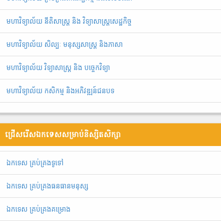
មហាវិទ្យាល័យ នីតិសាស្រ្ត និង វិទ្យាសាស្រ្តសេដ្ឋកិច្ច
មហាវិទ្យាល័យ សិល្បៈ មនុស្សសាស្ត្រ និងភាសា
មហាវិទ្យាល័យ វិទ្យាសាស្រ្ត និង បច្ចេកវិទ្យា
មហាវិទ្យាល័យ កសិកម្ម និងអភិវឌ្ឍន៍ជនបទ
ជ្រើសរើសឯកទេសសម្រាប់និស្សិតសិក្សា
ឯ​ក​ទេស​ ​គ្រប់គ្រង​ទូទៅ
ឯកទេស គ្រប់គ្រងធនធានមនុស្ស
ឯកទេស គ្រប់គ្រងគម្រោង