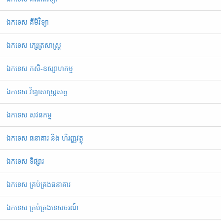
ឯកទេស គីមីវិទ្យា
ឯកទេស ក្សេត្រសាស្ត្រ
ឯកទេស កសិ-ឧស្សាហកម្ម
ឯកទេស វិទ្យាសាស្ត្រសត្វ
ឯកទេស សវនកម្ម
ឯកទេស ធនាគារ និង ហិរញ្ញវត្ថុ
ឯកទេស ទីផ្សារ
ឯកទេស គ្រប់គ្រងធនាគារ
ឯកទេស គ្រប់គ្រងទេសចរណ៍