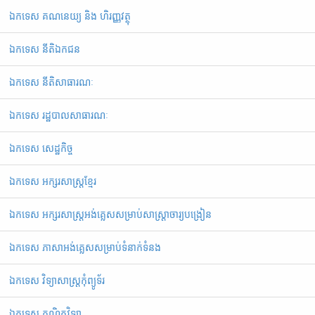
ឯកទេស គណនេយ្យ និង ហិរញ្ញវត្ថុ
ឯកទេស នីតិឯកជន
ឯកទេស នីតិសាធារណៈ
ឯកទេស រដ្ឋបាលសាធារណៈ
ឯកទេស សេដ្ឋកិច្ច
ឯកទេស អក្សរសាស្ត្រខ្មែរ
ឯ​ក​ទេស​ ​អក្សរសាស្ត្រអង់គ្លេសសម្រាប់សាស្ត្រាចារ្យបង្រៀន
ឯកទេស ភាសាអង់គ្លេសសម្រាប់ទំនាក់ទំនង
ឯកទេស វិទ្យាសាស្រ្តកុំព្យូទ័រ
ឯកទេស គណិតវិទ្យា