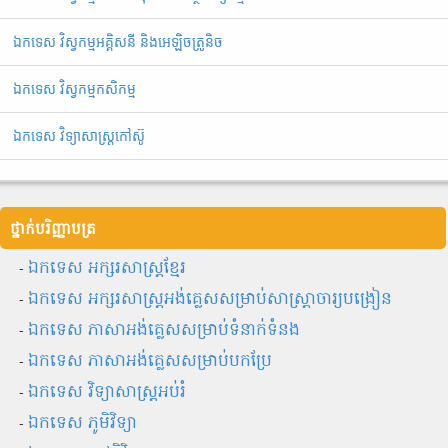
ឯកទេស វិស្វកម្មអគ្គិសនី និងអេឡិចត្រូនិច
ឯកទេស វិស្វកម្មកសិកម្ម
ឯកទេស វិទ្យាសាស្ត្រកៅស៊ូ
ថ្នាក់បរិញ្ញាបត្រ
-
ឯកទេស អក្សរសាស្ត្រខ្មែរ
-
ឯ​ក​ទេស​ ​អក្សរសាស្ត្រអង់គ្លេសសម្រាប់សាស្ត្រាចារ្យបង្រៀន
-
ឯកទេស ភាសាអង់គ្លេសសម្រាប់ទំនាក់ទំនង
-
ឯកទេស ភាសាអង់គ្លេសសម្រាប់បកប្រែ
-
ឯកទេស វិទ្យាសាស្ត្រអប់រំ
-
ឯកទេស ភូមិវិទ្យា