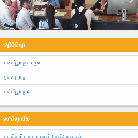
កម្មវិធីសិក្សា
ថ្នាក់បរិញ្ញាបត្រជាន់ខ្ពស់
ថ្នាក់បរិញ្ញាបត្រ
ថ្នាក់បរិញ្ញាបត្ររង
មហាវិទ្យាល័យ
មហាវិទ្យាល័យ គ្រប់គ្រងពាណិជ្ជកម្ម និងទេសចរណ៍