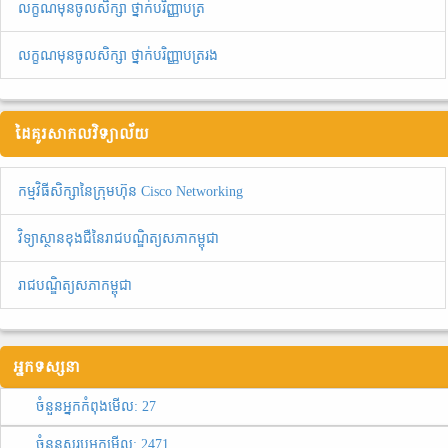
លក្ខណមុនចូលសិក្សា ថ្នាក់បរិញ្ញាបត្រ
លក្ខណមុនចូលសិក្សា ថ្នាក់បរិញ្ញាបត្ររង
ដៃគូរសាកលវិទ្យាល័យ
កម្មវិធីសិក្សានៃក្រុមហ៊ុន Cisco Networking
វិទ្យាស្ថានខុងជឺនៃរាជបណ្ឌិត្យសភាកម្ពុជា
រាជបណ្ឌិត្យសភាកម្ពុជា
អ្នកទស្សនា
ចំនួនអ្នកកំពុងមើល:
27
ចំនួនសរុបអ្នកមើល:
2471