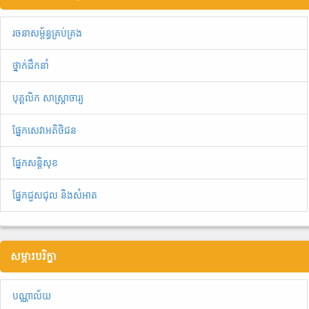
រចនាសម្ព័ន្ធគ្រប់គ្រង
ថ្នាក់ដឹកនាំ
បុគ្គលិក សាស្ត្រាចារ្យ
ផ្នែកសេវាអតិថិជន
ផ្នែកសន្តិសុខ
ផ្នែកជួសជុល និងសំអាត
សម្ភារបរិក្ខា
បណ្ណាល័យ