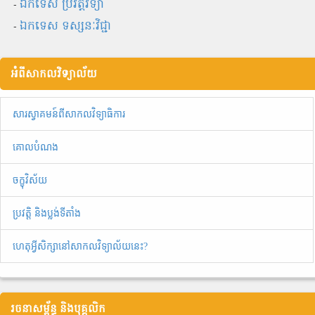
-
ឯកទេស ប្រវត្តិវិទ្យា
-
ឯកទេស ទស្សនៈវិជ្ជា
អំពីសាកលវិទ្យាល័យ
សារស្វាគមន៍ពីសាកលវិទ្យាធិការ
គោលបំណង
ចក្ខុវិស័យ
ប្រវត្តិ និងប្លង់ទីតាំង
ហេតុអ្វីសិក្សានៅសាកលវិទ្យាល័យនេះ?
រចនាសម្ព័ន្ធ និងបុគ្គលិក