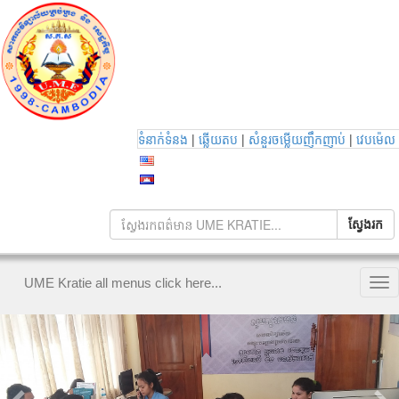
|
|
|
ទំនាក់ទំនង
ឆ្លើយតប
សំនួរចម្លើយញឹកញាប់
វេបម៉េល
UME Kratie all menus click here...
Tog
nav