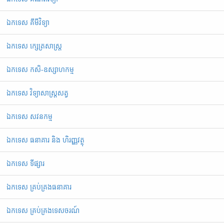
ឯកទេស គីមីវិទ្យា
ឯកទេស ក្សេត្រសាស្ត្រ
ឯកទេស កសិ-ឧស្សាហកម្ម
ឯកទេស វិទ្យាសាស្ត្រសត្វ
ឯកទេស សវនកម្ម
ឯកទេស ធនាគារ និង ហិរញ្ញវត្ថុ
ឯកទេស ទីផ្សារ
ឯកទេស គ្រប់គ្រងធនាគារ
ឯកទេស គ្រប់គ្រងទេសចរណ៍