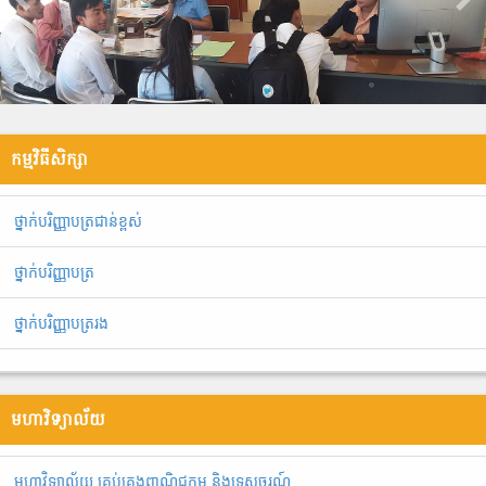
កម្មវិធីសិក្សា
ថ្នាក់បរិញ្ញាបត្រជាន់ខ្ពស់
ថ្នាក់បរិញ្ញាបត្រ
ថ្នាក់បរិញ្ញាបត្ររង
មហាវិទ្យាល័យ
មហាវិទ្យាល័យ គ្រប់គ្រងពាណិជ្ជកម្ម និងទេសចរណ៍