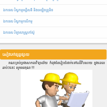
ឯកទេស វិស្វកម្មអគ្គិសនី និងអេឡិចត្រូនិច
ឯកទេស វិស្វកម្មកសិកម្ម
ឯកទេស វិទ្យាសាស្ត្រកៅស៊ូ
សៀវភៅផ្សព្វផ្សាយ
គណៈគ្រប់គ្រងសាកលវិទ្យាល័យ កំពុងតែរៀបចំដាក់ទៅលើវិបសាយ ក្នុងពេល
ឆាប់ៗនេះ សូមអរគុណ !!!