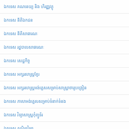
ឯកទេស គណនេយ្យ និង ហិរញ្ញវត្ថុ
ឯកទេស នីតិឯកជន
ឯកទេស នីតិសាធារណៈ
ឯកទេស រដ្ឋបាលសាធារណៈ
ឯកទេស សេដ្ឋកិច្ច
ឯកទេស អក្សរសាស្ត្រខ្មែរ
ឯ​ក​ទេស​ ​អក្សរសាស្ត្រអង់គ្លេសសម្រាប់សាស្ត្រាចារ្យបង្រៀន
ឯកទេស ភាសាអង់គ្លេសសម្រាប់ទំនាក់ទំនង
ឯកទេស វិទ្យាសាស្រ្តកុំព្យូទ័រ
ឯកទេស គណិតវិទ្យា