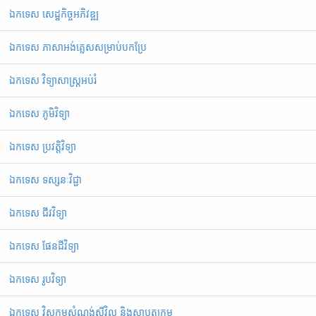
ឯកទេស សេដ្ឋកិច្ចអភិវឌ្ឍ
ឯកទេស ភាសាអង់គ្លេសសម្រាប់បកប្រែ
ឯកទេស វិទ្យាសាស្ត្រអប់រំ
ឯកទេស ភូមិវិទ្យា
ឯកទេស ប្រវត្តិវិទ្យា
ឯកទេស ទស្សនៈវិជ្ជា
ឯកទេស ជីវវិទ្យា
ឯកទេស ផែនដីវិទ្យា
ឯកទេស រូបវិទ្យា
ឯកទេស វិស្វកម្មសំណង់ស៊ីវិល និងស្ថាបត្យកម្ម