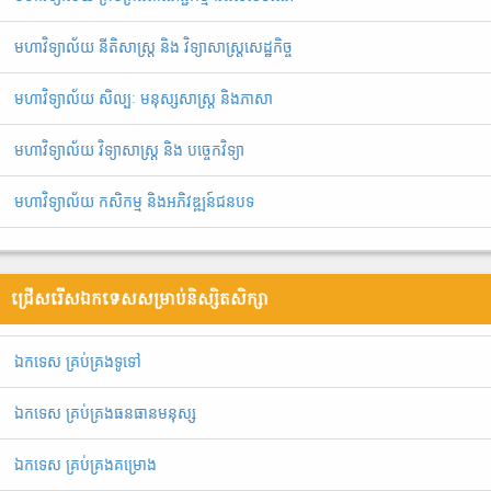
មហាវិទ្យាល័យ នីតិសាស្រ្ត និង វិទ្យាសាស្រ្តសេដ្ឋកិច្ច
មហាវិទ្យាល័យ សិល្បៈ មនុស្សសាស្ត្រ និងភាសា
មហាវិទ្យាល័យ វិទ្យាសាស្រ្ត និង បច្ចេកវិទ្យា
មហាវិទ្យាល័យ កសិកម្ម និងអភិវឌ្ឍន៍ជនបទ
ជ្រើសរើសឯកទេសសម្រាប់និស្សិតសិក្សា
ឯ​ក​ទេស​ ​គ្រប់គ្រង​ទូទៅ
ឯកទេស គ្រប់គ្រងធនធានមនុស្ស
ឯកទេស គ្រប់គ្រងគម្រោង