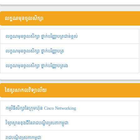
លក្ខណមុនចូលសិក្សា
លក្ខណមុនចូលសិក្សា ថ្នាក់បរិញ្ញាបត្រជាន់ខ្ពស់
លក្ខណមុនចូលសិក្សា ថ្នាក់បរិញ្ញាបត្រ
លក្ខណមុនចូលសិក្សា ថ្នាក់បរិញ្ញាបត្ររង
ដៃគូរសាកលវិទ្យាល័យ
កម្មវិធីសិក្សានៃក្រុមហ៊ុន Cisco Networking
វិទ្យាស្ថានខុងជឺនៃរាជបណ្ឌិត្យសភាកម្ពុជា
រាជបណ្ឌិត្យសភាកម្ពុជា