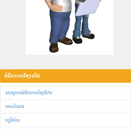
អំពីសាកលវិទ្យាល័យ
សារស្វាគមន៍ពីសាកលវិទ្យាធិការ
គោលបំណង
ចក្ខុវិស័យ