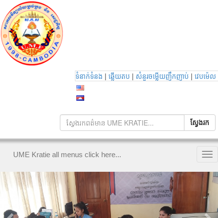
|
|
|
ទំនាក់ទំនង
ឆ្លើយតប
សំនួរចម្លើយញឹកញាប់
វេបម៉េល
UME Kratie all menus click here...
Tog
nav