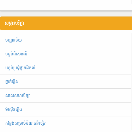
សម្ភារបរិក្ខា
បណ្ណាល័យ
បន្ទប់ពិសោធន៍
បន្ទប់ប្រជុំថ្នាក់ដឹកនាំ
ថ្នាក់រៀន
សាលសហសិក្សា
ម៉ាស៊ីនភ្លើង
កន្លែងសម្រាប់ចំណតនិស្សិត