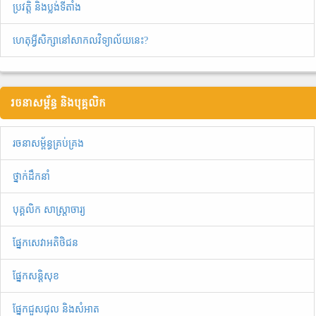
ប្រវត្តិ និងប្លង់ទីតាំង
ហេតុអ្វីសិក្សានៅសាកលវិទ្យាល័យនេះ?
រចនាសម្ព័ន្ធ និងបុគ្គលិក
រចនាសម្ព័ន្ធគ្រប់គ្រង
ថ្នាក់ដឹកនាំ
បុគ្គលិក សាស្ត្រាចារ្យ
ផ្នែកសេវាអតិថិជន
ផ្នែកសន្តិសុខ
ផ្នែកជួសជុល និងសំអាត